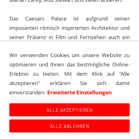
Das Caesars Palace ist aufgrund seiner
imposanten römisch inspirierten Architektur und
seiner Präsenz in Film und Fernsehen auch ein
Wahrzeichen von Las Vegas.
Wir verwenden Cookies um unsere Website zu
optimieren und Ihnen das bestmögliche Online-
1977-10-22 LAKE TAHOE, HARRAH’S (2ND)
Erlebnis zu bieten. Mit dem Klick auf "Alle
akzeptieren" erklären Sie sich damit
1977-11-03 LAS VEGAS, CAESARS PALACE
einverstanden.
Erweiterte Einstellungen
(2ND)
ALLE AKZEPTIEREN
ALLE ABLEHNEN
Kontakt
Main Event History
Quellen
Impressum
Datenschutzerklärung
Links