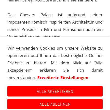
Das Caesars Palace ist aufgrund seiner
imposanten römisch inspirierten Architektur und
seiner Präsenz in Film und Fernsehen auch ein
Wahrzeichen von Las Vegas.
Wir verwenden Cookies um unsere Website zu
optimieren und Ihnen das bestmögliche Online-
1975-03-21 LAS VEGAS, CAESARS
PALACE (1ST)
Erlebnis zu bieten. Mit dem Klick auf "Alle
akzeptieren" erklären Sie sich damit
1975-03-22 LAS VEGAS, CAESARS
einverstanden.
Erweiterte Einstellungen
PALACE (1ST)
ALLE AKZEPTIEREN
ALLE ABLEHNEN
Kontakt
Main Event History
Quellen