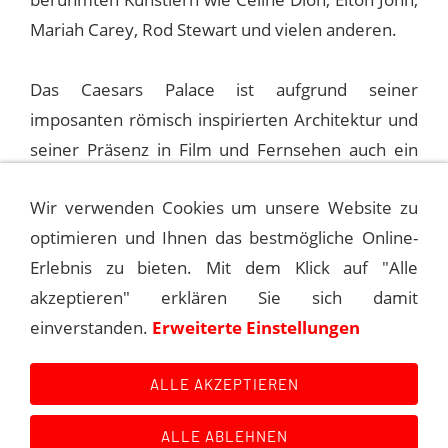
Mariah Carey, Rod Stewart und vielen anderen.
Das Caesars Palace ist aufgrund seiner
imposanten römisch inspirierten Architektur und
seiner Präsenz in Film und Fernsehen auch ein
Wahrzeichen von Las Vegas.
Wir verwenden Cookies um unsere Website zu
optimieren und Ihnen das bestmögliche Online-
1975-02-17 LAKE TAHOE, HARRAH'S
Erlebnis zu bieten. Mit dem Klick auf "Alle
akzeptieren" erklären Sie sich damit
1975-03-20 LAS VEGAS, CAESARS
einverstanden.
Erweiterte Einstellungen
PALACE (2ND)
ALLE AKZEPTIEREN
ALLE ABLEHNEN
Kontakt
Main Event History
Quellen