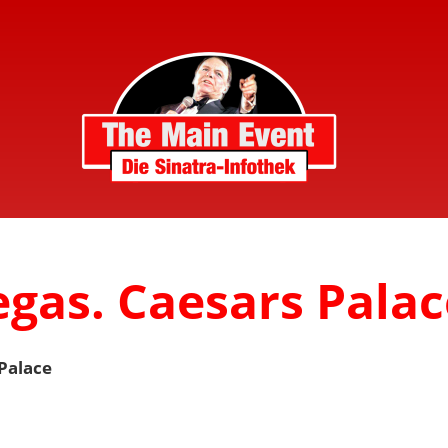
egas. Caesars Palac
 Palace