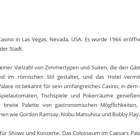
asino in Las Vegas, Nevada, USA. Es wurde 1966 eröffne
der Stadt.
 einer Vielzahl von Zimmertypen und Suiten, die den Gäs
nd im römischen Stil gestaltet, und das Hotel vermit
lace ist bekannt für sein umfangreiches Casino, in dem 
e Spielautomaten, Tischspiele und Pokerräume genieße
 breite Palette von gastronomischen Mögflichkeiten,
en wie Gordon Ramsay, Nobu Matsuhisa und Bobby Flay
t für Shows und Konzerte. Das Colosseum im Caesars Palac