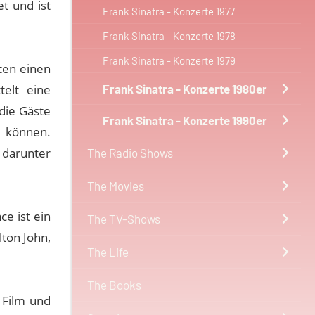
t und ist
Frank Sinatra - Konzerte 1977
Frank Sinatra - Konzerte 1978
Frank Sinatra - Konzerte 1979
ten einen
telt eine
Frank Sinatra - Konzerte 1980er
die Gäste
Frank Sinatra - Konzerte 1990er
n können.
 darunter
The Radio Shows
.
The Movies
e ist ein
The TV-Shows
lton John,
The Life
The Books
 Film und