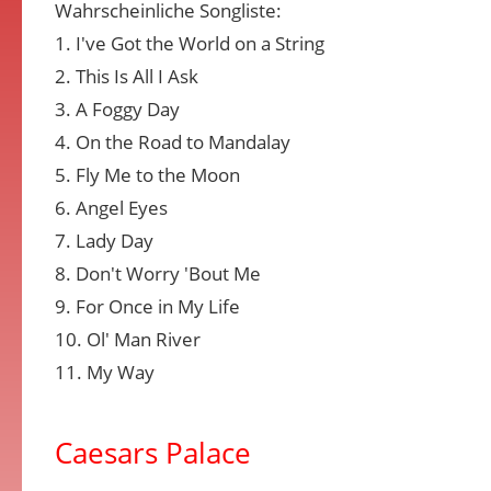
Wahrscheinliche Songliste:
1. I've Got the World on a String
2. This Is All I Ask
3. A Foggy Day
4. On the Road to Mandalay
5. Fly Me to the Moon
6. Angel Eyes
7. Lady Day
8. Don't Worry 'Bout Me
9. For Once in My Life
10. Ol' Man River
11. My Way
Caesars Palace