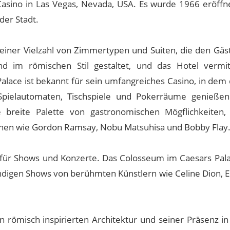
asino in Las Vegas, Nevada, USA. Es wurde 1966 eröffne
der Stadt.
 einer Vielzahl von Zimmertypen und Suiten, die den Gäs
nd im römischen Stil gestaltet, und das Hotel vermit
lace ist bekannt für sein umfangreiches Casino, in dem 
e Spielautomaten, Tischspiele und Pokerräume genieße
 breite Palette von gastronomischen Mögflichkeiten,
en wie Gordon Ramsay, Nobu Matsuhisa und Bobby Flay
t für Shows und Konzerte. Das Colosseum im Caesars Palac
ändigen Shows von berühmten Künstlern wie Celine Dion, E
n römisch inspirierten Architektur und seiner Präsenz in