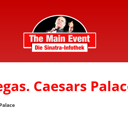
egas. Caesars Palac
 Palace