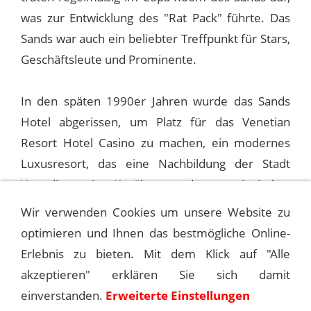
was zur Entwicklung des "Rat Pack" führte. Das
Sands war auch ein beliebter Treffpunkt für Stars,
Geschäftsleute und Prominente.
In den späten 1990er Jahren wurde das Sands
Hotel abgerissen, um Platz für das Venetian
Resort Hotel Casino zu machen, ein modernes
Luxusresort, das eine Nachbildung der Stadt
Venedig mit Kanälen und venezianischer
Architektur umfasst.
Wir verwenden Cookies um unsere Website zu
optimieren und Ihnen das bestmögliche Online-
Erlebnis zu bieten. Mit dem Klick auf "Alle
1963-02-01 LAS VEGAS, THE SANDS
akzeptieren" erklären Sie sich damit
einverstanden.
Erweiterte Einstellungen
1963-02-03 LAS VEGAS, THE SANDS