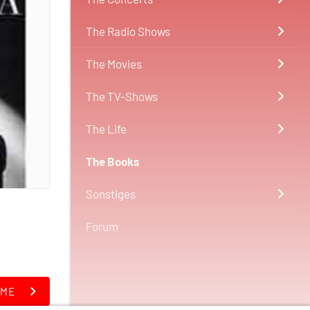
The Radio Shows
The Movies
The TV-Shows
The Life
The Books
Sonstiges
Forum
OME