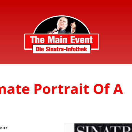
mate Portrait Of A
Year