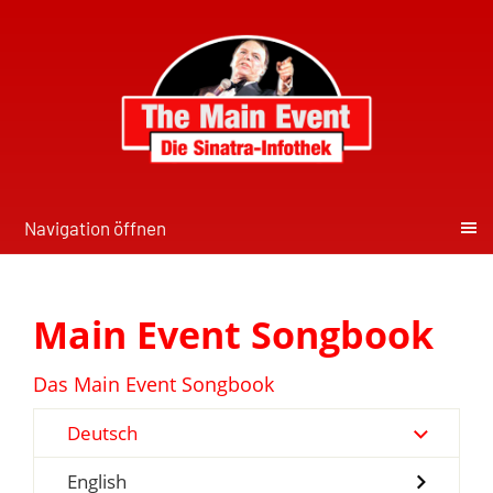
Navigation öffnen
Main Event Songbook
Das Main Event Songbook
Deutsch
English