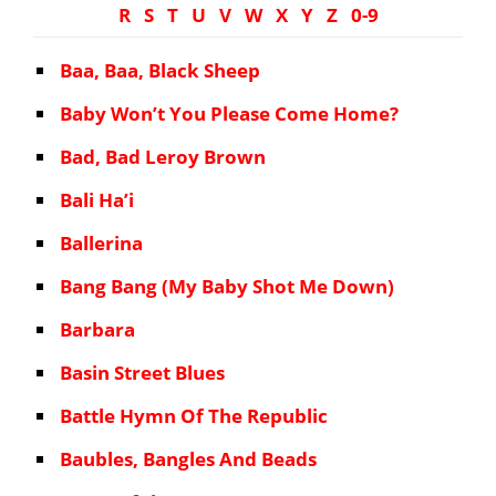
R
S
T
U
V
W
X
Y
Z
0-9
Baa, Baa, Black Sheep
Baby Won’t You Please Come Home?
Bad, Bad Leroy Brown
Bali Ha’i
Ballerina
Bang Bang (My Baby Shot Me Down)
Barbara
Basin Street Blues
Battle Hymn Of The Republic
Baubles, Bangles And Beads