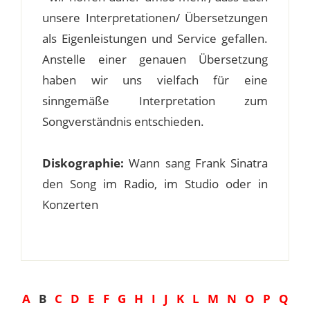
unsere Interpretationen/ Übersetzungen
als Eigenleistungen und Service gefallen.
Anstelle einer genauen Übersetzung
haben wir uns vielfach für eine
sinngemäße Interpretation zum
Songverständnis entschieden.
Diskographie:
Wann sang Frank Sinatra
den Song im Radio, im Studio oder in
Konzerten
A
B
C
D
E
F
G
H
I
J
K
L
M
N
O
P
Q