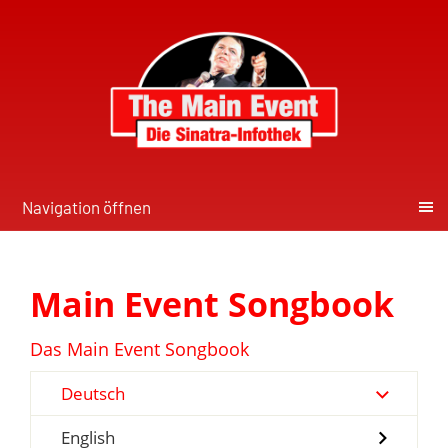
Navigation öffnen
Main Event Songbook
Das Main Event Songbook
Deutsch
English