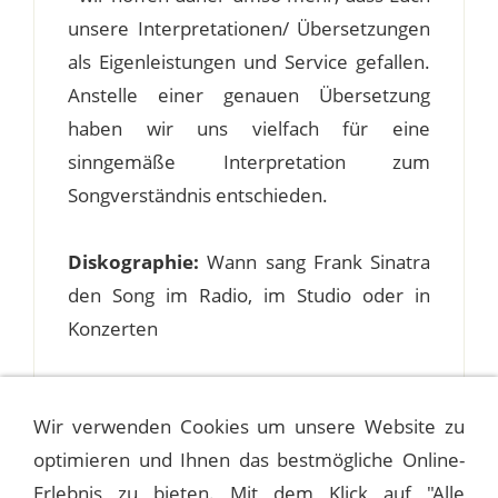
unsere Interpretationen/ Übersetzungen
als Eigenleistungen und Service gefallen.
Anstelle einer genauen Übersetzung
haben wir uns vielfach für eine
sinngemäße Interpretation zum
Songverständnis entschieden.
Diskographie:
Wann sang Frank Sinatra
den Song im Radio, im Studio oder in
Konzerten
Wir verwenden Cookies um unsere Website zu
optimieren und Ihnen das bestmögliche Online-
A
B
C
D
E
F
G
H
I
J
K
L
M
N
O
P
Q
Erlebnis zu bieten. Mit dem Klick auf "Alle