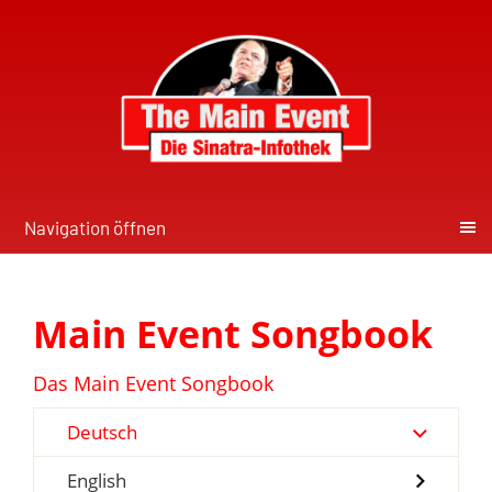
Navigation öffnen
Main Event Songbook
Das Main Event Songbook
Deutsch
English