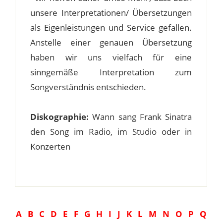
unsere Interpretationen/ Übersetzungen
als Eigenleistungen und Service gefallen.
Anstelle einer genauen Übersetzung
haben wir uns vielfach für eine
sinngemäße Interpretation zum
Songverständnis entschieden.
Diskographie:
Wann sang Frank Sinatra
den Song im Radio, im Studio oder in
Konzerten
A
B
C
D
E
F
G
H
I
J
K
L
M
N
O
P
Q