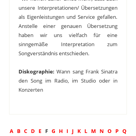
unsere Interpretationen/ Übersetzungen
als Eigenleistungen und Service gefallen.
Anstelle einer genauen Übersetzung
haben wir uns vielfach für eine
sinngemäße Interpretation zum
Songverständnis entschieden.
Diskographie:
Wann sang Frank Sinatra
den Song im Radio, im Studio oder in
Konzerten
A
B
C
D
E
F
G
H
I
J
K
L
M
N
O
P
Q