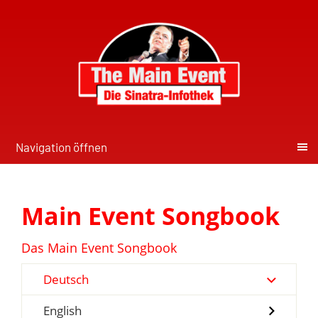
Navigation öffnen
Main Event Songbook
Das Main Event Songbook
Deutsch
English