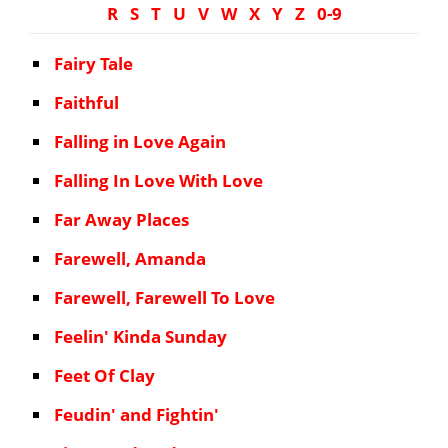
R
S
T
U
V
W
X
Y
Z
0-9
Fairy Tale
Faithful
Falling in Love Again
Falling In Love With Love
Far Away Places
Farewell, Amanda
Farewell, Farewell To Love
Feelin' Kinda Sunday
Feet Of Clay
Feudin' and Fightin'