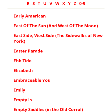
R
S
T
U
V
W
X
Y
Z
0-9
Early American
East Of The Sun (And West Of The Moon)
East Side, West Side (The Sidewalks of New
York)
Easter Parade
Ebb Tide
Elizabeth
Embraceable You
Emily
Empty Is
Empty Saddles (in the Old Corral)