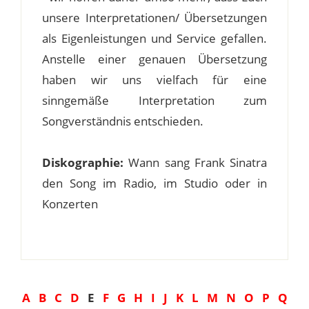
unsere Interpretationen/ Übersetzungen
als Eigenleistungen und Service gefallen.
Anstelle einer genauen Übersetzung
haben wir uns vielfach für eine
sinngemäße Interpretation zum
Songverständnis entschieden.
Diskographie:
Wann sang Frank Sinatra
den Song im Radio, im Studio oder in
Konzerten
A
B
C
D
E
F
G
H
I
J
K
L
M
N
O
P
Q