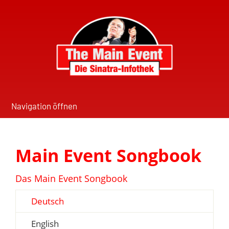
Navigation öffnen
Main Event Songbook
Das Main Event Songbook
Deutsch
English