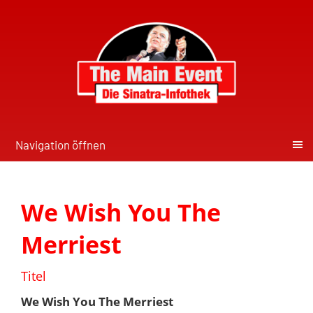
Navigation öffnen
We Wish You The
Merriest
Titel
We Wish You The Merriest