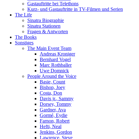
Gastauftritte bei Telethons
Kurz- und Gastauftritte in TV-Filmen und Serien
The Life
Sinatra Biographie
Sinatra Stationen
Fragen & Antworten
The Books
Sonstiges
The Main Event Team
Andreas Kroniger
Bernhard Vogel
Marc Rothballer
Uwe Domnick
People Around the Voice
Basie, Count
Bishop, Joey
Costa, Don
Davis jr., Sammy
Dorsey, Tommy
Gardner, Ava
Gormé, Eydie
Farnon, Robert
Hefti, Neal
Jenkins, Gordon
Lawrence, Steve