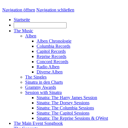
Navigation öffnen
Navigation schließen
Startseite
The Music
Alben
Alben Chronologie
Columbia Records
Capitol Records
Reprise Records
Concord Records
Radio Alben
Diverse Alben
The Singles
Sinatra in den Charts
Grammy Awards
Session with Sinatra
Sinatra: The Harry James Session
Sinatra: The Dorsey Sessions
Sinatra: The Columbia Sessions
Sinatra: The Capitol Sessions
Sinatra: The Reprise Sessions & QWest
The Main Event Songbook