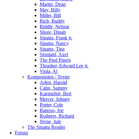
Martin, Dean
May, Billy
Miller, Bill
Rich, Buddy
Riddle, Nelson
Shore, Dinah
Sinatra, Frank jr.
Sinatra, Nancy
Sinatra, Tina
Stordahl, Axel
The Pied Pipers
Thrasher, Edward Lee jr.
Viola, Al
Komponisten / Texter
Arlen, Harold
Cahn, Sammy
Kaempfert, Bert
Mercer, Johnny
Porter, Cole
Raposo, Joe
Rodgers, Richard
Styne, Jule
The Sinatra Reader
Forum