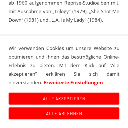
ab 1960 aufgenommen Reprise-Studioalben mit,
mit Ausnahme von „Trilogy“ (1979), „She Shot Me
Down“ (1981) und „L.A. Is My Lady“ (1984).
STUDIOAUFNAHMEN MIT DEM "SINATRA
SYMPHONETTE"
Wir verwenden Cookies um unsere Website zu
optimieren und Ihnen das bestmögliche Online-
CAPITOL-STUDIOAUFNAHMEN
Erlebnis zu bieten. Mit dem Klick auf "Alle
akzeptieren" erklären Sie sich damit
einverstanden.
Erweiterte Einstellungen
Kontakt
Main Event History
Quellen
ALLE AKZEPTIEREN
Impressum
Datenschutzerklärung
Links
ALLE ABLEHNEN