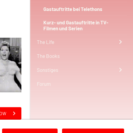
Gastauftritte bei Telethons
Kurz- und Gastauftritte in TV-
Filmen und Serien
The Life
The Books
Sonstiges
Forum
HOW