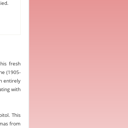
ied.
his fresh
yne (1905-
 entirely
ating with
tol. This
stmas from