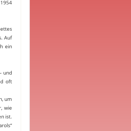
 1954
ettes
. Auf
h ein
– und
d oft
n, um
r, wie
n ist.
rols“