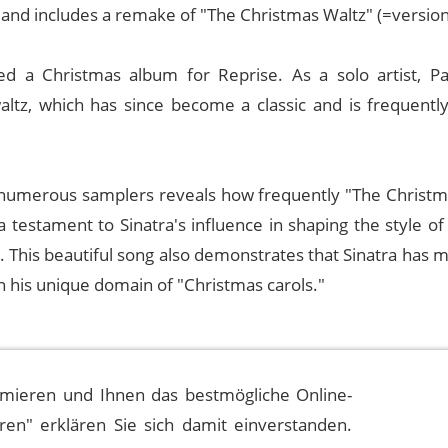
s and includes a remake of "The Christmas Waltz" (=version
led a Christmas album for Reprise. As a solo artist, P
waltz, which has since become a classic and is frequentl
he numerous samplers reveals how frequently "The Christm
 testament to Sinatra's influence in shaping the style o
0s. This beautiful song also demonstrates that Sinatra has m
n his unique domain of "Christmas carols."
mieren und Ihnen das bestmögliche Online-
eren" erklären Sie sich damit einverstanden.