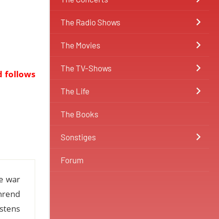
The Radio Shows
The Movies
The TV-Shows
d follows
The Life
The Books
Sonstiges
Forum
te war
hrend
stens