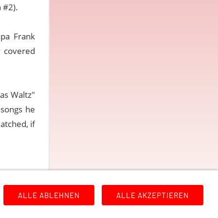
 #2).
apa Frank
y covered
as Waltz"
f songs he
atched, if
ALLE ABLEHNEN
ALLE AKZEPTIEREN