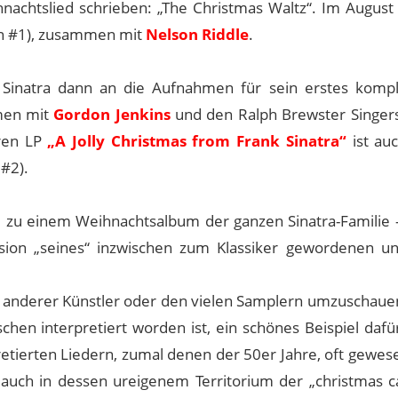
nachtslied schrieben: „The Christmas Waltz“. Im August
ion #1), zusammen mit
Nelson Riddle
.
h Sinatra dann an die Aufnahmen für sein erstes kompl
men mit
Gordon Jenkins
und den Ralph Brewster Singers
ren LP
„A Jolly Christmas from Frank Sinatra“
ist auc
#2).
e zu einem Weihnachtsalbum der ganzen Sinatra-Familie 
rsion „seines“ inzwischen zum Klassiker gewordenen un
n anderer Künstler oder den vielen Samplern umzuschaue
chen interpretiert worden ist, ein schönes Beispiel dafü
retierten Liedern, zumal denen der 50er Jahre, oft gewese
auch in dessen ureigenem Territorium der „christmas ca