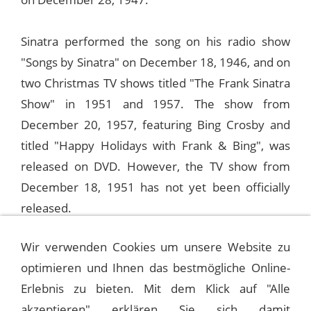
Sinatra performed the song on his radio show
"Songs by Sinatra" on December 18, 1946, and on
two Christmas TV shows titled "The Frank Sinatra
Show" in 1951 and 1957. The show from
December 20, 1957, featuring Bing Crosby and
titled "Happy Holidays with Frank & Bing", was
released on DVD. However, the TV show from
December 18, 1951 has not yet been officially
released.
Wir verwenden Cookies um unsere Website zu
The original Columbia version from 1947 was
optimieren und Ihnen das bestmögliche Online-
utilized for a duet with Cindy Lauper. A fresh mix
Erlebnis zu bieten. Mit dem Klick auf "Alle
featuring the singer Seal was released in 2017.
akzeptieren" erklären Sie sich damit