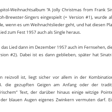
Capitol-Weihnachtsalbum “A Jolly Christmas from Frank Si
-Brewster-Singers eingespielt (= Version #1), wurde al
de, wenn es um Weihnachtslieder geht, und hat diesen Pla
ied zum Fest 1957 auch als Single heraus.
a das Lied dann im Dezember 1957 auch im Fernsehen, di
ion #2). Dabei ist es dann geblieben, später hat Sinat
reizvoll ist, liegt sicher vor allem in der Kombinatio
.B. die gezupften Geigen am Anfang oder der traditi
rischem” Text, der darüber hinaus einige witzige Point
l der blauen Augen eigenes Zwinkern vermuten darf. Ei