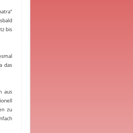
natra”
sbald
tz bis
esmal
ra das
n aus
onell
en zu
nfach