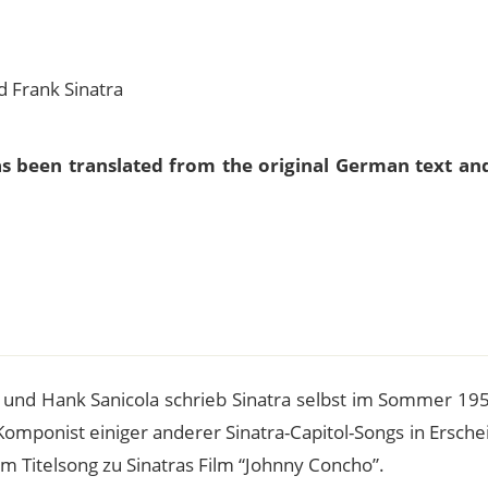
d Frank Sinatra
as been translated from the original German text an
e
nd Hank Sanicola schrieb Sinatra selbst im Sommer 195
Komponist einiger anderer Sinatra-Capitol-Songs in Ersch
em Titelsong zu Sinatras Film “Johnny Concho”.