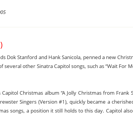
005
)
iends Dok Stanford and Hank Sanicola, penned a new Chris
 several other Sinatra Capitol songs, such as “Wait For M
s Capitol Christmas album “A Jolly Christmas from Frank S
rewster Singers (Version #1), quickly became a cherished
songs, a position it still holds to this day. Capitol als