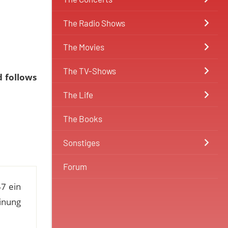
The Radio Shows
The Movies
The TV-Shows
d follows
The Life
The Books
Sonstiges
Forum
7 ein
einung