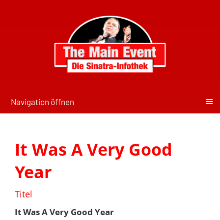
Navigation öffnen
It Was A Very Good
Year
Titel
It Was A Very Good Year