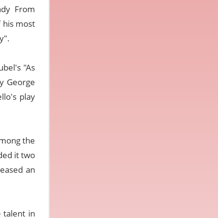
Lady From
 his most
y".
bel's "As
by George
llo's play
among the
ded it two
eleased an
 talent in