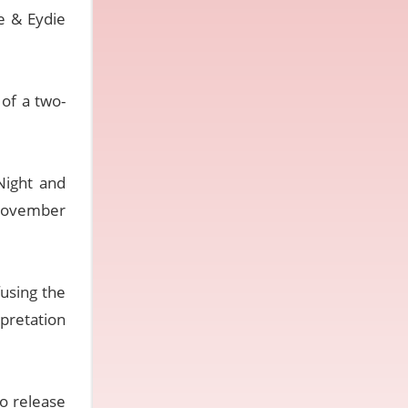
e & Eydie
 of a two-
"Night and
 November
fusing the
rpretation
to release