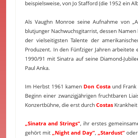
beispielsweise, von Jo Stafford (die 1952 ein 
Als Vaughn Monroe seine Aufnahme von „As 
blutjunger Nachwuchsgitarrist, dessen Namen
der vielseitigsten Talente der amerikanisc
Produzent. In den Fünfziger Jahren arbeitete 
1990/91 mit Sinatra auf seine Diamond-Jubil
Paul Anka.
Im Herbst 1961 kamen
Don Costa
und Frank 
Beginn einer zwanzigjährigen fruchtbaren Liai
Konzertbühne, die erst durch
Costas
Krankheit
„Sinatra and Strings“
, ihr erstes gemeinsame
gehört mit
„Night and Day“
,
„Stardust“
ode