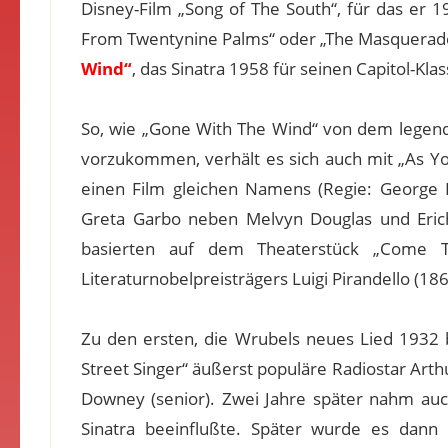
Disney-Film „Song of The South“, für das er 1
From Twentynine Palms“ oder „The Masquerade I
Wind“
, das Sinatra 1958 für seinen Capitol-Kla
So, wie „Gone With The Wind“ von dem legendä
vorzukommen, verhält es sich auch mit „As Y
einen Film gleichen Namens (Regie: George Fi
Greta Garbo neben Melvyn Douglas und Erich 
basierten auf dem Theaterstück „Come Tu 
Literaturnobelpreisträgers Luigi Pirandello (18
Zu den ersten, die Wrubels neues Lied 1932
Street Singer“ äußerst populäre Radiostar Art
Downey (senior). Zwei Jahre später nahm au
Sinatra beeinflußte. Später wurde es dann 