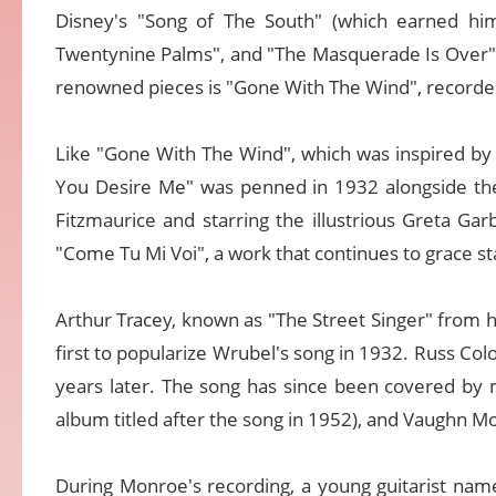
Disney's "Song of The South" (which earned hi
Twentynine Palms", and "The Masquerade Is Over"
renowned pieces is "Gone With The Wind", recorded b
Like "Gone With The Wind", which was inspired by 
You Desire Me" was penned in 1932 alongside the
Fitzmaurice and starring the illustrious Greta Garb
"Come Tu Mi Voi", a work that continues to grace s
Arthur Tracey, known as "The Street Singer" from
first to popularize Wrubel's song in 1932. Russ Co
years later. The song has since been covered by ma
album titled after the song in 1952), and Vaughn M
During Monroe's recording, a young guitarist name