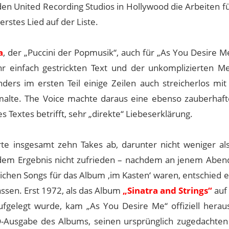
n United Recording Studios in Hollywood die Arbeiten fü
rstes Lied auf der Liste.
a
, der „Puccini der Popmusik“, auch für „As You Desire M
r einfach gestrickten Text und der unkomplizierten Me
ders im ersten Teil einige Zeilen auch streicherlos mit
alte. The Voice machte daraus eine ebenso zauberhaft
s Textes betrifft, sehr „direkte“ Liebeserklärung.
rte insgesamt zehn Takes ab, darunter nicht weniger al
 dem Ergebnis nicht zufrieden – nachdem an jenem Aben
ichen Songs für das Album ‚im Kasten‘ waren, entschied e
assen. Erst 1972, als das Album
„Sinatra and Strings“
auf 
fgelegt wurde, kam „As You Desire Me“ offiziell herau
-Ausgabe des Albums, seinen ursprünglich zugedachten 