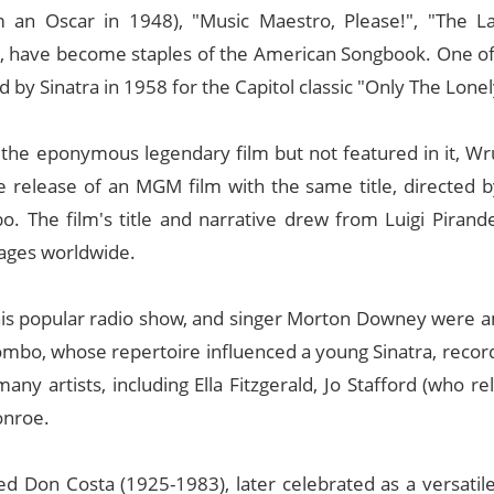
m an Oscar in 1948), "Music Maestro, Please!", "The 
, have become staples of the American Songbook. One of
y Sinatra in 1958 for the Capitol classic "Only The Lonel
the eponymous legendary film but not featured in it, Wru
 release of an MGM film with the same title, directed 
o. The film's title and narrative drew from Luigi Pirande
tages worldwide.
 his popular radio show, and singer Morton Downey were 
lombo, whose repertoire influenced a young Sinatra, recor
ny artists, including Ella Fitzgerald, Jo Stafford (who r
onroe.
d Don Costa (1925-1983), later celebrated as a versatile