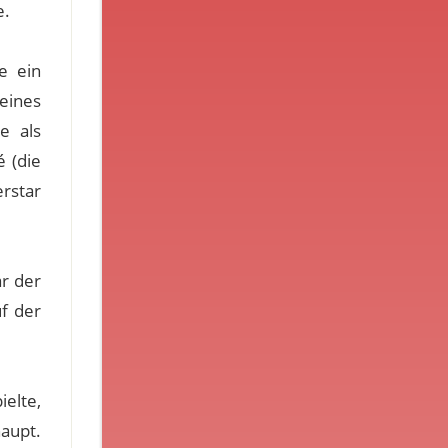
e.
e ein
eines
e als
é (die
rstar
r der
uf der
ielte,
haupt.