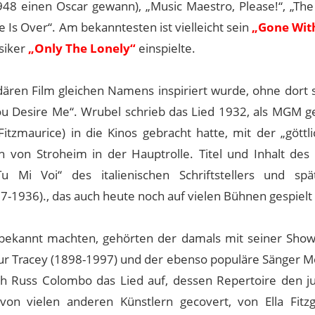
948 einen Oscar gewann), „Music Maestro, Please!“, „Th
s Over“. Am bekanntesten ist vielleicht sein
„Gone Wit
ssiker
„Only The Lonely“
einspielte.
ren Film gleichen Namens inspiriert wurde, ohne dort s
ou Desire Me“. Wrubel schrieb das Lied 1932, als MGM g
tzmaurice) in die Kinos gebracht hatte, mit der „göttli
von Stroheim in der Hauptrolle. Titel und Inhalt des 
Mi Voi“ des italienischen Schriftstellers und spä
67-1936)., das auch heute noch auf vielen Bühnen gespielt
 bekannt machten, gehörten der damals mit seiner Show
hur Tracey (1898-1997) und der ebenso populäre Sänger 
ch Russ Colombo das Lied auf, dessen Repertoire den j
von vielen anderen Künstlern gecovert, von Ella Fitzg