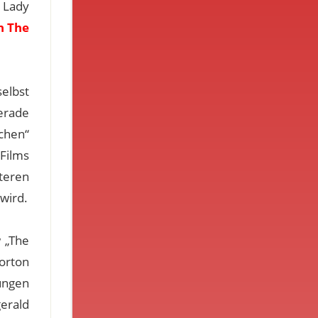
e Lady
h The
elbst
erade
chen“
Films
teren
 wird.
 „The
Morton
ungen
erald