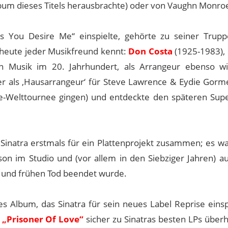
Album dieses Titels herausbrachte) oder von Vaughn Monro
You Desire Me“ einspielte, gehörte zu seiner Trupp
 heute jeder Musikfreund kennt:
Don Costa
(1925-1983), 
hen Musik im 20. Jahrhundert, als Arrangeur ebenso wi
er als ‚Hausarrangeur‘ für Steve Lawrence & Eydie Gorm
ee-Welttournee gingen) und entdeckte den späteren Supe
Sinatra erstmals für ein Plattenprojekt zusammen; es wa
son im Studio und (vor allem in den Siebziger Jahren) a
 und frühen Tod beendet wurde.
s Album, das Sinatra für sein neues Label Reprise einsp
r
„Prisoner Of Love“
sicher zu Sinatras besten LPs über