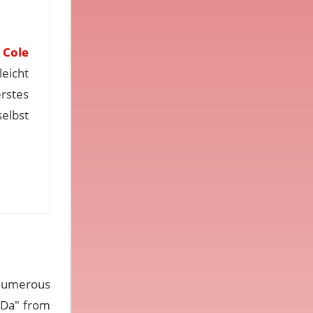
,
Cole
eicht
erstes
selbst
o numerous
o-Da" from