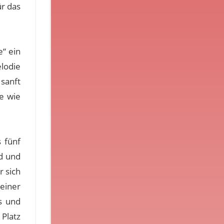
r das
e“ ein
lodie
 sanft
e wie
s fünf
d und
r sich
einer
s und
Platz