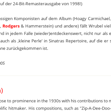
 auf der 24-Bit-Remasterausgabe von 1998!)
lassigen Komponisten auf dem Album (Hoagy Carmichael
e,
Rodgers
& Hammerstein) und andere) fällt Wrubel viell
d in jedem Falle (wieder)entdeckenswert, nicht nur als 
ch als ‚kleine Perle‘ in Sinatras Repertoire, auf die er 
ühne zurückgekommen ist.
005
)
 rose to prominence in the 1930s with his contributions t
rolific hitmaker. His compositions, such as "Zip-A-Dee-Do