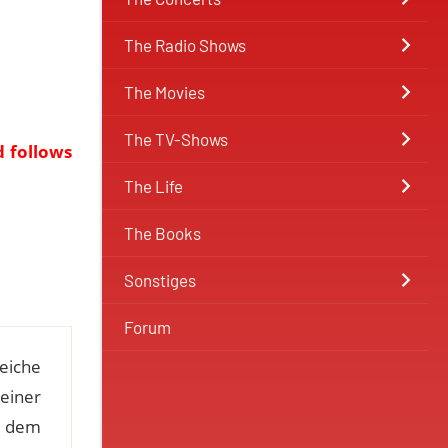
The Radio Shows
The Movies
The TV-Shows
d follows
The Life
The Books
Sonstiges
Forum
eiche
seiner
s dem