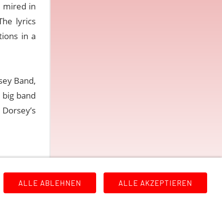
e mired in
he lyrics
tions in a
sey Band,
t big band
 Dorsey’s
ALLE ABLEHNEN
ALLE AKZEPTIEREN
rung
Links