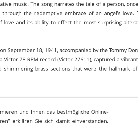
cative music. The song narrates the tale of a person, onc
through the redemptive embrace of an angel’s love. T
love and its ability to effect the most surprising altera
lody on September 18, 1941, accompanied by the Tommy Dor
 a Victor 78 RPM record (Victor 27611), captured a vibran
 shimmering brass sections that were the hallmark of
mieren und Ihnen das bestmögliche Online-
eren" erklären Sie sich damit einverstanden.
ain Event History
Quellen
Impressum
Datenschutzerklä