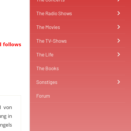
The Radio Shows
The Movies
The TV-Shows
d follows
The Life
The Books
Sonstiges
Forum
1 von
ng in
ngels