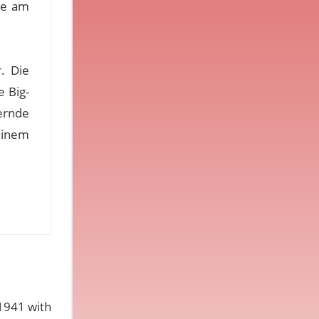
die am
. Die
e Big-
ernde
 einem
 1941 with