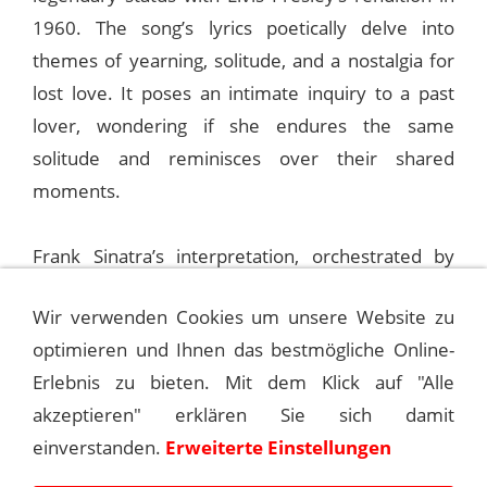
1960. The song’s lyrics poetically delve into
themes of yearning, solitude, and a nostalgia for
lost love. It poses an intimate inquiry to a past
lover, wondering if she endures the same
solitude and reminisces over their shared
moments.
Frank Sinatra’s interpretation, orchestrated by
Gordon Jenkins, was captured in the recording
Wir verwenden Cookies um unsere Website zu
studio on January 17, 1962. This version found its
optimieren und Ihnen das bestmögliche Online-
place in the musical anthology of the same year
Erlebnis zu bieten. Mit dem Klick auf "Alle
with the release of the album “All Alone.”
akzeptieren" erklären Sie sich damit
einverstanden.
Erweiterte Einstellungen
© Andreas Kroniger for Sinatra – The Main Event