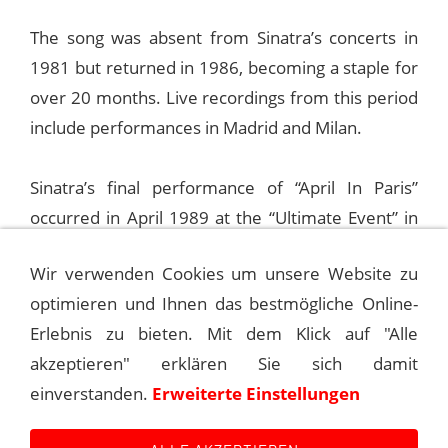
The song was absent from Sinatra’s concerts in
1981 but returned in 1986, becoming a staple for
over 20 months. Live recordings from this period
include performances in Madrid and Milan.
Sinatra’s final performance of “April In Paris”
occurred in April 1989 at the “Ultimate Event” in
the Paris Opera House. Despite the demanding
Wir verwenden Cookies um unsere Website zu
vocal range, Sinatra’s rendition retained its poetic
optimieren und Ihnen das bestmögliche Online-
charm, marking a poignant end to his 45-year
Erlebnis zu bieten. Mit dem Klick auf "Alle
journey with the song.
akzeptieren" erklären Sie sich damit
einverstanden.
Erweiterte Einstellungen
© Bernhard Vogel for Sinatra - The Main Event