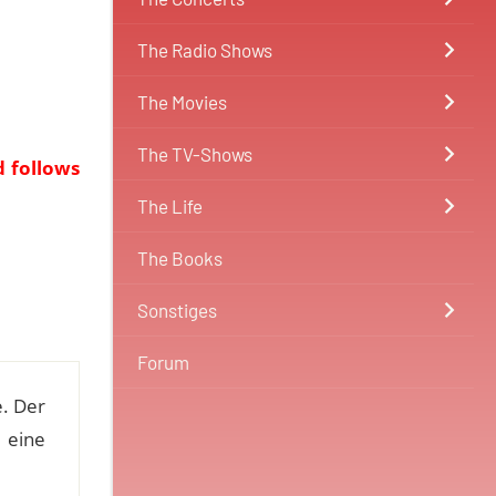
The Radio Shows
The Movies
The TV-Shows
d follows
The Life
The Books
Sonstiges
Forum
e. Der
 eine