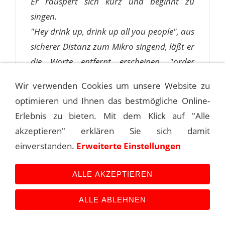
Er räuspert sich kurz und beginnt zu
singen.
"Hey drink up, drink up all you people", aus
sicherer Distanz zum Mikro singend, läßt er
die Worte entfernt erscheinen, "order
anyyyyyyyything that you see".
Wir verwenden Cookies um unsere Website zu
Frank torkelt ein wenig umher: "...the drinks
optimieren und Ihnen das bestmögliche Online-
and the laughs on me". Das Licht ist schon
Erlebnis zu bieten. Mit dem Klick auf "Alle
lange aus.
akzeptieren" erklären Sie sich damit
"My poor ol’ heart, it ain't gainin' any
einverstanden.
Erweiterte Einstellungen
ground, because my angel eyes ain't here",
und Frank ist ganz allein.
ALLE AKZEPTIEREN
Er zündet sich eine Zigarette an. Seine
Silhouette ist kaum zu erkennen.
ALLE ABLEHNEN
"Need I say, need I say that my love has