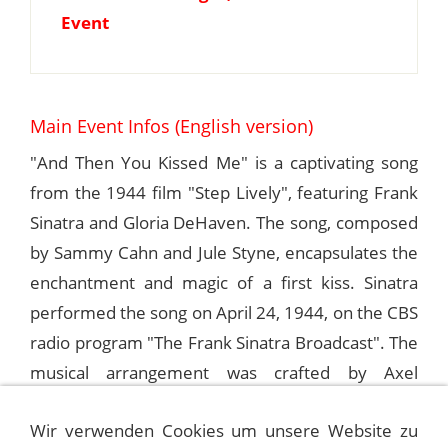
Event
Main Event Infos (English version)
"And Then You Kissed Me" is a captivating song
from the 1944 film "Step Lively", featuring Frank
Sinatra and Gloria DeHaven. The song, composed
by Sammy Cahn and Jule Styne, encapsulates the
enchantment and magic of a first kiss. Sinatra
performed the song on April 24, 1944, on the CBS
radio program "The Frank Sinatra Broadcast". The
musical arrangement was crafted by Axel
Stordahl. The song is available on the V-Discs
Wir verwenden Cookies um unsere Website zu
(Columbia), released in 1994. A radio recording