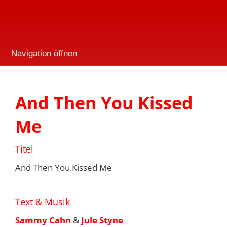
Navigation öffnen
And Then You Kissed
Me
Titel
And Then You Kissed Me
Text & Musik
Sammy Cahn
&
Jule Styne