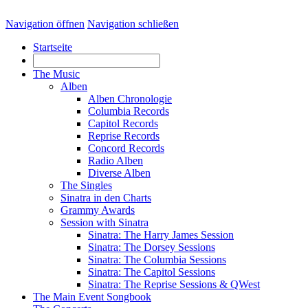
Navigation öffnen
Navigation schließen
Startseite
The Music
Alben
Alben Chronologie
Columbia Records
Capitol Records
Reprise Records
Concord Records
Radio Alben
Diverse Alben
The Singles
Sinatra in den Charts
Grammy Awards
Session with Sinatra
Sinatra: The Harry James Session
Sinatra: The Dorsey Sessions
Sinatra: The Columbia Sessions
Sinatra: The Capitol Sessions
Sinatra: The Reprise Sessions & QWest
The Main Event Songbook