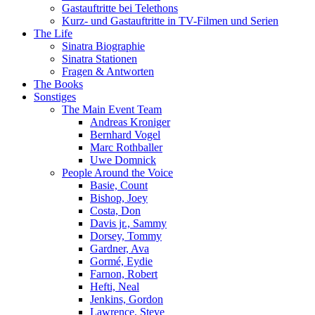
Gastauftritte bei Telethons
Kurz- und Gastauftritte in TV-Filmen und Serien
The Life
Sinatra Biographie
Sinatra Stationen
Fragen & Antworten
The Books
Sonstiges
The Main Event Team
Andreas Kroniger
Bernhard Vogel
Marc Rothballer
Uwe Domnick
People Around the Voice
Basie, Count
Bishop, Joey
Costa, Don
Davis jr., Sammy
Dorsey, Tommy
Gardner, Ava
Gormé, Eydie
Farnon, Robert
Hefti, Neal
Jenkins, Gordon
Lawrence, Steve