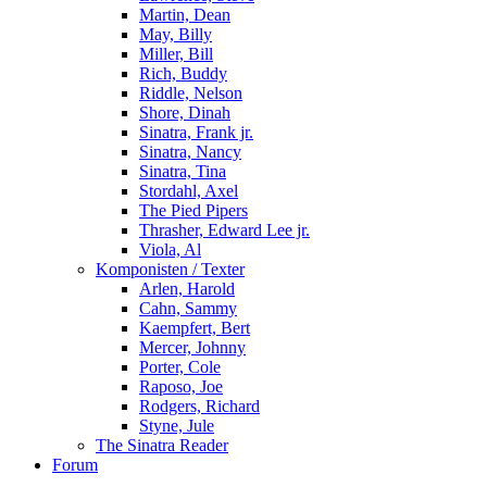
Martin, Dean
May, Billy
Miller, Bill
Rich, Buddy
Riddle, Nelson
Shore, Dinah
Sinatra, Frank jr.
Sinatra, Nancy
Sinatra, Tina
Stordahl, Axel
The Pied Pipers
Thrasher, Edward Lee jr.
Viola, Al
Komponisten / Texter
Arlen, Harold
Cahn, Sammy
Kaempfert, Bert
Mercer, Johnny
Porter, Cole
Raposo, Joe
Rodgers, Richard
Styne, Jule
The Sinatra Reader
Forum