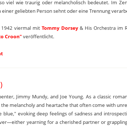
 so viel wie traurig oder melancholisch bedeutet. Im Ze
h einer geliebten Person sehnt oder eine Trennung verarbe
 1942 viermal mit
Tommy Dorsey
& His Orchestra im R
to Croon"
veröffentlicht.
nt
)
nter, Jimmy Mundy, and Joe Young. As a classic romant
s the melancholy and heartache that often come with unre
 be blue," evoking deep feelings of sadness and introspecti
over—either yearning for a cherished partner or grapplin