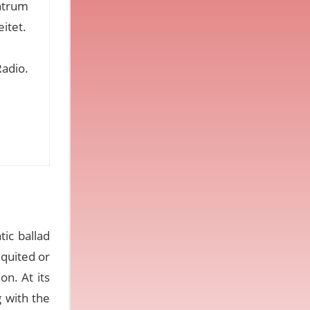
ntrum
itet.
adio.
ic ballad
quited or
on. At its
g with the