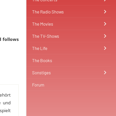
The Radio Shows
The Movies
The TV-Shows
d follows
The Life
The Books
Sonstiges
Forum
ehört
e und
spielt