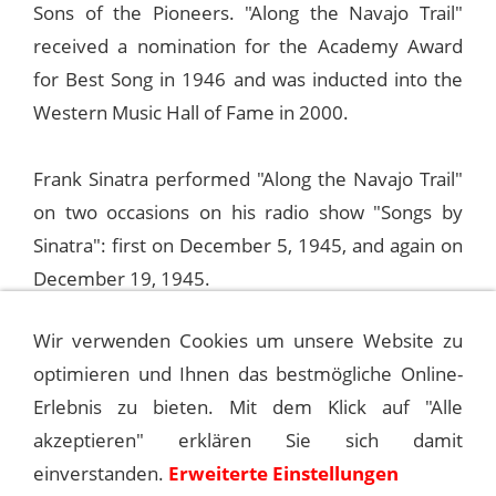
Sons of the Pioneers. "Along the Navajo Trail"
received a nomination for the Academy Award
for Best Song in 1946 and was inducted into the
Western Music Hall of Fame in 2000.
Frank Sinatra performed "Along the Navajo Trail"
on two occasions on his radio show "Songs by
Sinatra": first on December 5, 1945, and again on
December 19, 1945.
Wir verwenden Cookies um unsere Website zu
In 2015, the final recording from February 20,
optimieren und Ihnen das bestmögliche Online-
1946, was included in the Columbia box set
Erlebnis zu bieten. Mit dem Klick auf "Alle
"Frank Sinatra: A Voice On Air (1935-1955)".
akzeptieren" erklären Sie sich damit
einverstanden.
Erweiterte Einstellungen
©
Andreas Kroniger, Sinatra - The Main Event