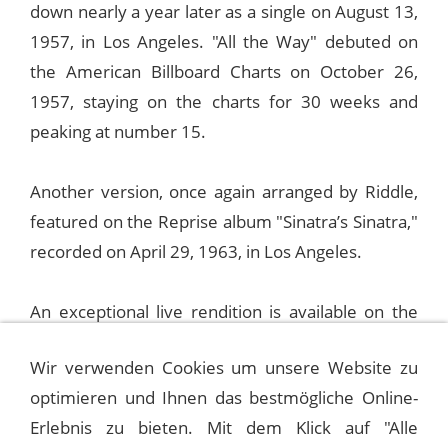
down nearly a year later as a single on August 13,
1957, in Los Angeles. "All the Way" debuted on
the American Billboard Charts on October 26,
1957, staying on the charts for 30 weeks and
peaking at number 15.
Another version, once again arranged by Riddle,
featured on the Reprise album "Sinatra’s Sinatra,"
recorded on April 29, 1963, in Los Angeles.
An exceptional live rendition is available on the
Reprise album "Live In Paris 1962." On June 7,
Wir verwenden Cookies um unsere Website zu
during the finale of his world tour to aid orphans,
optimieren und Ihnen das bestmögliche Online-
Sinatra performed the song accompanied solely
Erlebnis zu bieten. Mit dem Klick auf "Alle
by pianist Bill Miller.