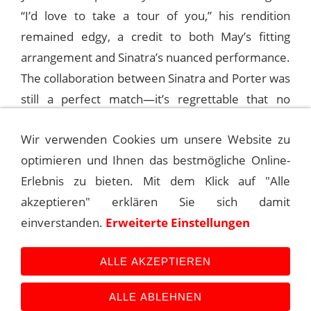
“I’d love to take a tour of you,” his rendition
remained edgy, a credit to both May’s fitting
arrangement and Sinatra’s nuanced performance.
The collaboration between Sinatra and Porter was
still a perfect match—it’s regrettable that no
further Porter songs were interpreted by Sinatra
Wir verwenden Cookies um unsere Website zu
thereafter. Sinatra never performed “All Of You”
optimieren und Ihnen das bestmögliche Online-
live on stage.
Erlebnis zu bieten. Mit dem Klick auf "Alle
akzeptieren" erklären Sie sich damit
© Bernhard Vogel for Sinatra - The Main Event
einverstanden.
Erweiterte Einstellungen
2005
ALLE AKZEPTIEREN
ALLE ABLEHNEN
Kontakt
Main Event History
Quellen