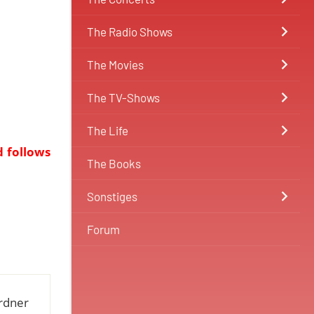
The Radio Shows
The Movies
The TV-Shows
The Life
d follows
The Books
Sonstiges
Forum
ardner