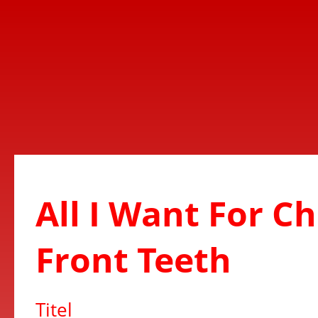
All I Want For C
Front Teeth
Titel