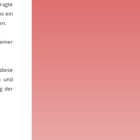
fragte
ns ein
en.
einer
diese
n und
ng der