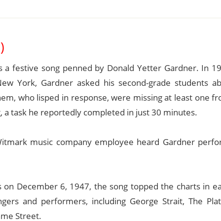
)
is a festive song penned by Donald Yetter Gardner. In 19
 New York, Gardner asked his second-grade students ab
hem, who lisped in response, were missing at least one fr
, a task he reportedly completed in just 30 minutes.
a Witmark music company employee heard Gardner perfor
ers on December 6, 1947, the song topped the charts in e
gers and performers, including George Strait, The Plat
ame Street.