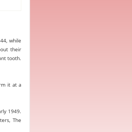
44, while
out their
ont tooth.
m it at a
arly 1949.
ters, The