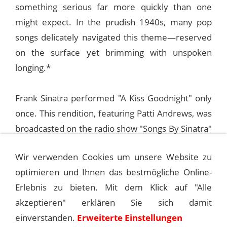
something serious far more quickly than one
might expect. In the prudish 1940s, many pop
songs delicately navigated this theme—reserved
on the surface yet brimming with unspoken
longing.*
Frank Sinatra performed "A Kiss Goodnight" only
once. This rendition, featuring Patti Andrews, was
broadcasted on the radio show "Songs By Sinatra"
on November 14, 1945. This recording can be
Wir verwenden Cookies um unsere Website zu
found in the highly recommended box set
optimieren und Ihnen das bestmögliche Online-
"Sinatra and Friends: 60 Greatest Old Time
Erlebnis zu bieten. Mit dem Klick auf "Alle
Radio."
akzeptieren" erklären Sie sich damit
einverstanden.
Erweiterte Einstellungen
©
Andreas Kroniger, Sinatra - The Main Event