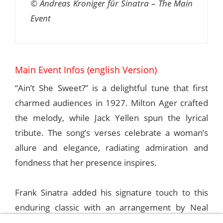
© Andreas Kroniger für Sinatra – The Main
Event
Main Event Infos (english Version)
“Ain’t She Sweet?” is a delightful tune that first
charmed audiences in 1927. Milton Ager crafted
the melody, while Jack Yellen spun the lyrical
tribute. The song’s verses celebrate a woman’s
allure and elegance, radiating admiration and
fondness that her presence inspires.
Frank Sinatra added his signature touch to this
enduring classic with an arrangement by Neal
Hefti. He recorded it on April 10, 1962, in