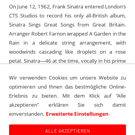
On June 12, 1962, Frank Sinatra entered London’s
CTS Studios to record his only all-British album,
Sinatra Sings Great Songs from Great Britain.
Arranger Robert Farnon wrapped A Garden in the
Rain in a delicate string arrangement, with
woodwinds cascading like droplets on a rose
petal. Sinatra—46 at the time, vocally in his prime
yet carrying the weight of experience—shaped
Wir verwenden Cookies um unsere Website zu
each syllable as though caressing a memory,
optimieren und Ihnen das bestmögliche Online-
ensuring it would never fade. No big-band
Erlebnis zu bieten. Mit dem Klick auf "Alle
fanfare, just intimate chamber-music purity.
akzeptieren" erklären Sie sich damit
einverstanden.
Erweiterte Einstellungen
© Andreas Kroniger for Sinatra – The Main Event
ALLE AKZEPTIEREN