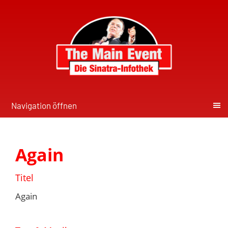
Navigation öffnen
Again
Titel
Again