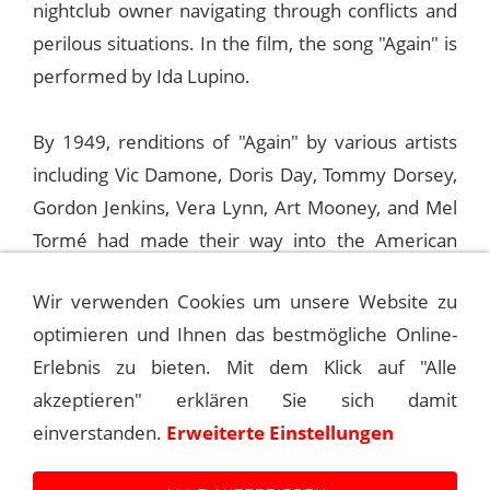
nightclub owner navigating through conflicts and
perilous situations. In the film, the song "Again" is
performed by Ida Lupino.
By 1949, renditions of "Again" by various artists
including Vic Damone, Doris Day, Tommy Dorsey,
Gordon Jenkins, Vera Lynn, Art Mooney, and Mel
Tormé had made their way into the American
Billboard charts.
Wir verwenden Cookies um unsere Website zu
optimieren und Ihnen das bestmögliche Online-
In the same year, Frank Sinatra featured "Again"
Erlebnis zu bieten. Mit dem Klick auf "Alle
three times on his radio show "Your Hit Parade".
akzeptieren" erklären Sie sich damit
einverstanden.
Erweiterte Einstellungen
©
Andreas Kroniger, Sinatra - The Main Event