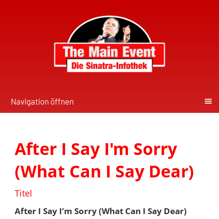
Navigation öffnen
After I Say I'm Sorry
(What Can I Say Dear)
Titel
After I Say I’m Sorry (What Can I Say Dear)