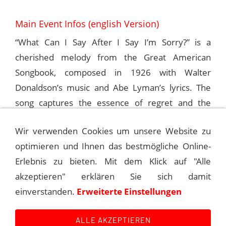
Main Event Infos (english Version)
“What Can I Say After I Say I’m Sorry?” is a
cherished melody from the Great American
Songbook, composed in 1926 with Walter
Donaldson’s music and Abe Lyman’s lyrics. The
song captures the essence of regret and the
awkwardness that follows an apology. Frank
Wir verwenden Cookies um unsere Website zu
Sinatra frequently graced this number on his
optimieren und Ihnen das bestmögliche Online-
radio shows, bringing its heartfelt sentiments to
Erlebnis zu bieten. Mit dem Klick auf "Alle
life.
akzeptieren" erklären Sie sich damit
einverstanden.
Erweiterte Einstellungen
© Andreas Kroniger for Sinatra – The Main Event
ALLE AKZEPTIEREN