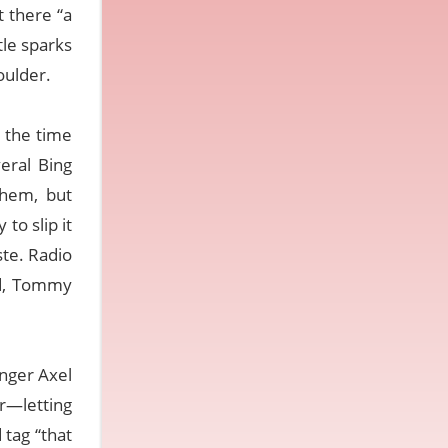
t there “a
tle sparks
oulder.
t the time
eral Bing
them, but
to slip it
ste. Radio
rd, Tommy
anger Axel
r—letting
 tag “that