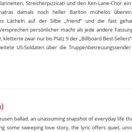
arinetten, Streicherpizzicati und den Ken-Lane-Chor ein
atras damals noch heller Bariton mühelos überstra
res Lächeln auf der Silbe „friend“ und die fast geha
Versprechen persönlicher macht als jede andere Fassung
etterte zwar nur bis Platz 9 der „Billboard Best-Sellers“,
eitete US-Soldaten über die Truppenbetreuungssender
)
Heusen ballad: an unassuming snapshot of everyday life t
ing some sweeping love story, the lyric offers quiet, unc