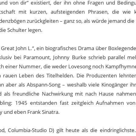
nd von dir“ existiert, der ihn ohne Fragen und Beding
tschaft mit kurzen, aufsteigenden Phrasen, die wie k
denzbögen zurückgleiten – ganz so, als würde jemand di
ie Schulter legen.
e Great John L.“, ein biografisches Drama über Boxlegend
klusiv bei Paramount, Johnny Burke schrieb parallel me
nach einer Nummer, die weder Lovesong noch Kampfhymne
m rauen Leben des Titelhelden. Die Produzenten lehnte
dann aber als Abspann-Song – weshalb viele Kinogänger ih
als freundliche Nachwirkung mit nach Hause nahmen
ebling: 1945 entstanden fast zeitgleich Aufnahmen von
y und eben Frank Sinatra.
 Columbia-Studio D) gilt heute als die eindringlichste