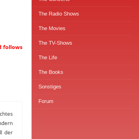
The Radio Shows
The Movies
The TV-Shows
d follows
The Life
The Books
Sonstiges
Forum
chtes
ondern
l der