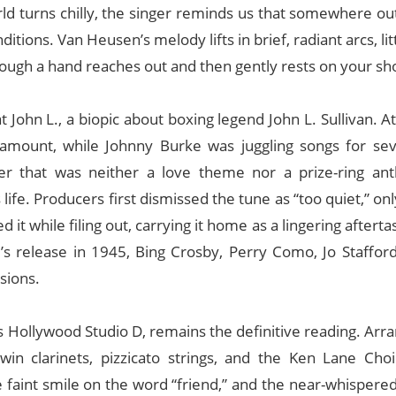
ld turns chilly, the singer reminds us that somewhere ou
tions. Van Heusen’s melody lifts in brief, radiant arcs, lit
hough a hand reaches out and then gently rests on your sh
 John L., a biopic about boxing legend John L. Sullivan. A
amount, while Johnny Burke was juggling songs for sev
r that was neither a love theme nor a prize-ring an
life. Producers first dismissed the tune as “too quiet,” only 
it while filing out, carrying it home as a lingering afterta
s release in 1945, Bing Crosby, Perry Como, Jo Staffo
sions.
s Hollywood Studio D, remains the definitive reading. Arr
in clarinets, pizzicato strings, and the Ken Lane Choi
he faint smile on the word “friend,” and the near-whispered