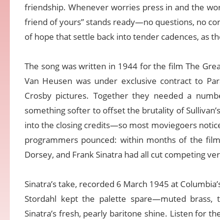
friendship. Whenever worries press in and the wor
friend of yours” stands ready—no questions, no condi
of hope that settle back into tender cadences, as t
The song was written in 1944 for the film The Great
Van Heusen was under exclusive contract to Par
Crosby pictures. Together they needed a numbe
something softer to offset the brutality of Sullivan’s 
into the closing credits—so most moviegoers noticed 
programmers pounced: within months of the film’
Dorsey, and Frank Sinatra had all cut competing ver
Sinatra’s take, recorded 6 March 1945 at Columbia’
Stordahl kept the palette spare—muted brass, tw
Sinatra’s fresh, pearly baritone shine. Listen for t