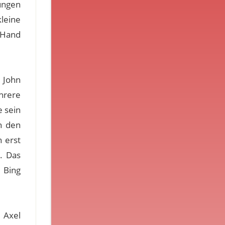
ungen
leine
e Hand
e John
hrere
 sein
n den
n erst
. Das
 Bing
. Axel