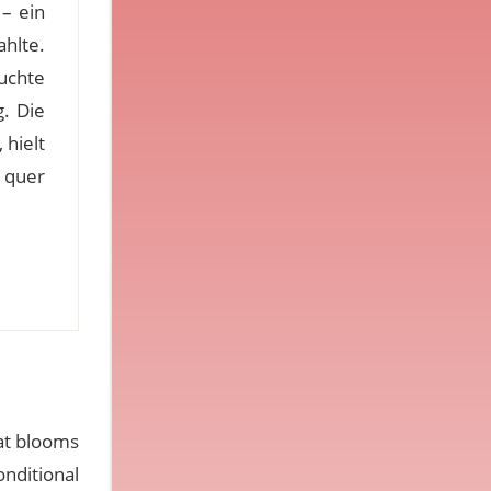
 – ein
hlte.
uchte
. Die
 hielt
 quer
hat blooms
onditional