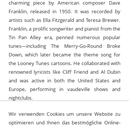
charming piece by American composer Dave
Franklin, released in 1950. It was recorded by
artists such as Ella Fitzgerald and Teresa Brewer.
Franklin, a prolific songwriter and pianist from the
Tin Pan Alley era, penned numerous popular
tunes—including The Merry-Go-Round Broke
Down, which later became the theme song for
the Looney Tunes cartoons. He collaborated with
renowned lyricists like Cliff Friend and Al Dubin
and was active in both the United States and
Europe, performing in vaudeville shows and
nightclubs.
Wir verwenden Cookies um unsere Website zu
Frank Sinatra performed A Man Wrote a Song
optimieren und Ihnen das bestmögliche Online-
several times on his radio program Light Up Time