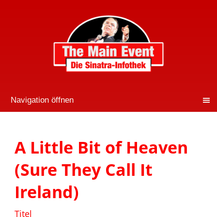
Navigation öffnen
A Little Bit of Heaven
(Sure They Call It
Ireland)
Titel