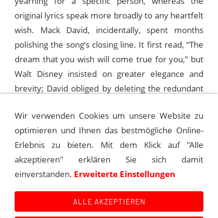
yearning for a specific person, whereas the
original lyrics speak more broadly to any heartfelt
wish. Mack David, incidentally, spent months
polishing the song’s closing line. It first read, “The
dream that you wish will come true for you,” but
Walt Disney insisted on greater elegance and
brevity; David obliged by deleting the redundant
“for you.”
Wir verwenden Cookies um unsere Website zu
optimieren und Ihnen das bestmögliche Online-
Sinatra sang the song several times on his radio
Erlebnis zu bieten. Mit dem Klick auf "Alle
show "Light Up Time".
akzeptieren" erklären Sie sich damit
einverstanden.
Erweiterte Einstellungen
©
Andreas Kroniger, Sinatra - The Main Event
ALLE AKZEPTIEREN