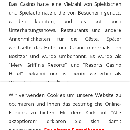
Das Casino hatte eine Vielzahl von Spieltischen
und Spielautomaten, die von Besuchern genutzt
werden konnten, und es bot auch
Unterhaltungsshows, Restaurants und andere
Annehmlichkeiten für die Gäste. Später
wechselte das Hotel und Casino mehrmals den
Besitzer und wurde umbenannt. Es wurde als
"Merv Griffin's Resorts" und "Resorts Casino
Hotel" bekannt und ist heute weiterhin als
"Resorts Casino Hotel" in Betrieb.
Wir verwenden Cookies um unsere Website zu
optimieren und Ihnen das bestmögliche Online-
1982-03-25 WASHINGTON, THE WHITE
HOUSE
Erlebnis zu bieten. Mit dem Klick auf "Alle
akzeptieren" erklären Sie sich damit
1982-04-01 ATLANTIC CITY, RES.
einverstanden.
Erweiterte Einstellungen
INTERNATIONAL (2ND)