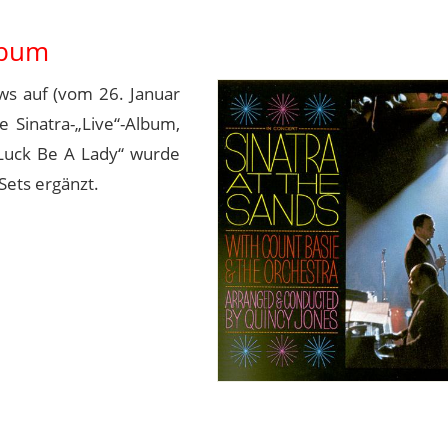
lbum
s auf (vom 26. Januar
e Sinatra-„Live“-Album,
„Luck Be A Lady“ wurde
Sets ergänzt.