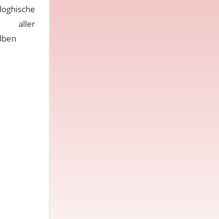
loghische
ng aller
Alben