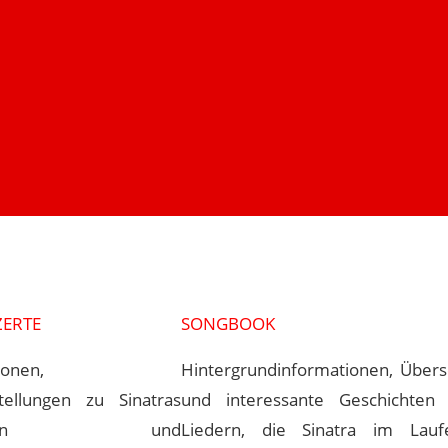
ZERTE
SONGBOOK
ionen,
Hintergrundinformationen, Über
tellungen zu Sinatras
und interessante Geschichten 
zerten und
Liedern, die Sinatra im Lauf