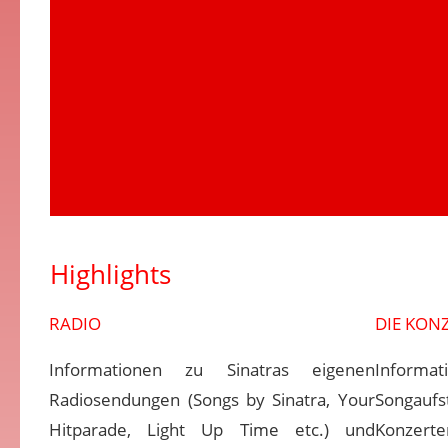
Highlights
RADIO
DIE KON
Informationen zu Sinatras eigenen
Informat
Radiosendungen (Songs by Sinatra, Your
Songaufs
Hitparade, Light Up Time etc.) und
Kon