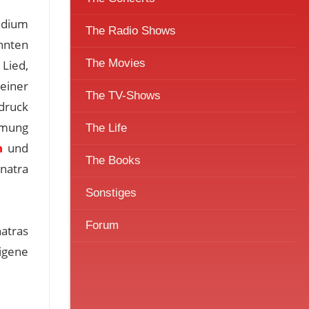
tudium
The Radio Shows
nnten
The Movies
 Lied,
einer
The TV-Shows
sdruck
immung
The Life
n
und
The Books
inatra
Sonstiges
Forum
atras
igene