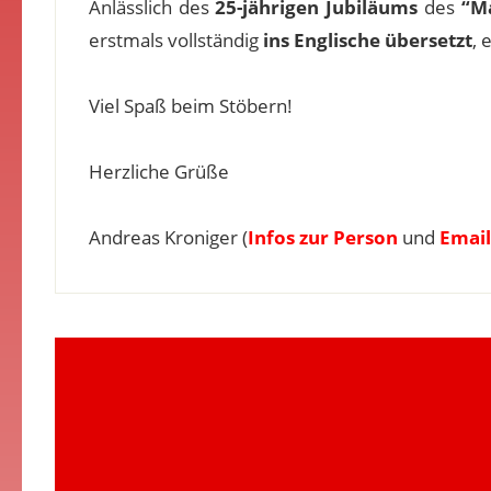
Anlässlich des
25-jährigen Jubiläums
des
“M
erstmals vollständig
ins Englische übersetzt
, 
Viel Spaß beim Stöbern!
Herzliche Grüße
Andreas Kroniger (
Infos zur Person
und
Email