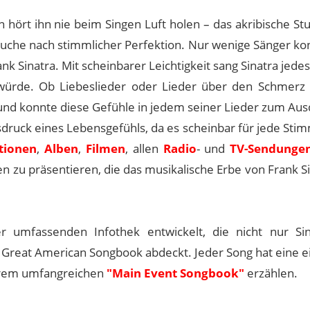
 hört ihn nie beim Singen Luft holen – das akribische S
Suche nach stimmlicher Perfektion. Nur wenige Sänger ko
k Sinatra. Mit scheinbarer Leichtigkeit sang Sinatra jedes
 würde. Ob Liebeslieder oder Lieder über den Schmerz 
n und konnte diese Gefühle in jedem seiner Lieder zum Au
sdruck eines Lebensgefühls, da es scheinbar für jede St
tionen
,
Alben
,
Filmen
, allen
Radio
- und
TV-Sendunge
n zu präsentieren, die das musikalische Erbe von Frank S
 umfassenden Infothek entwickelt, die nicht nur Sin
 Great American Songbook abdeckt. Jeder Song hat eine e
serem umfangreichen
"Main Event Songbook"
erzählen.