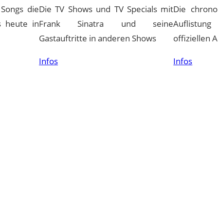
 Songs die
Die TV Shows und TV Specials mit
Die chrono
s heute in
Frank Sinatra und seine
Auflistu
Gastauftritte in anderen Shows
offiziellen 
Infos
Infos