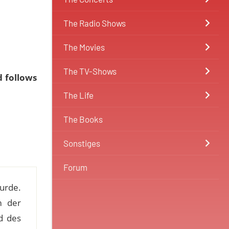
The Radio Shows
The Movies
The TV-Shows
d follows
The Life
The Books
Sonstiges
Forum
wurde.
m der
d des