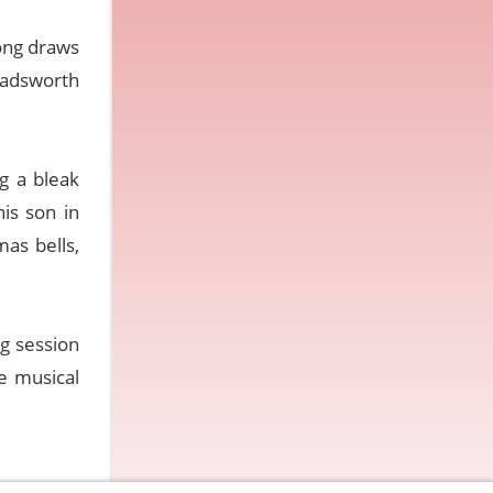
song draws
adsworth
g a bleak
his son in
as bells,
ng session
e musical