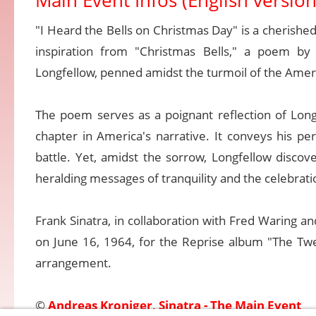
Main Event Infos (English version
"I Heard the Bells on Christmas Day" is a cherishe
inspiration from "Christmas Bells," a poem 
Longfellow, penned amidst the turmoil of the Ameri
The poem serves as a poignant reflection of Long
chapter in America's narrative. It conveys his per
battle. Yet, amidst the sorrow, Longfellow discov
heralding messages of tranquility and the celebration
Frank Sinatra, in collaboration with Fred Waring a
on June 16, 1964, for the Reprise album "The Twe
arrangement.
©
Andreas Kroniger, Sinatra - The Main Event