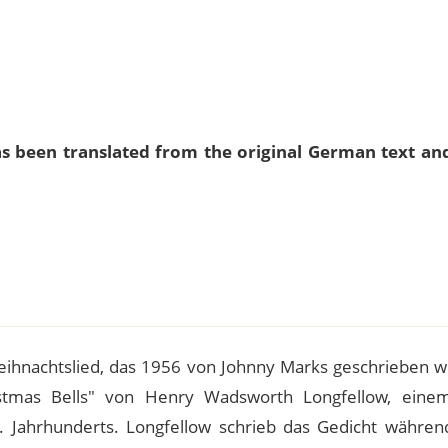
as been translated from the original German text an
e
Weihnachtslied, das 1956 von Johnny Marks geschrieben 
istmas Bells" von Henry Wadsworth Longfellow, eine
. Jahrhunderts. Longfellow schrieb das Gedicht währen