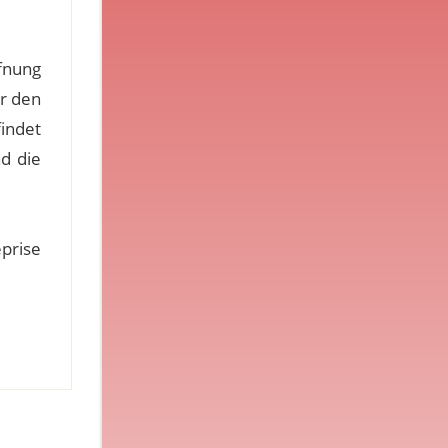
fnung
r den
indet
d die
prise