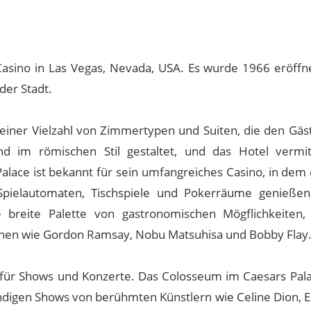
asino in Las Vegas, Nevada, USA. Es wurde 1966 eröffne
der Stadt.
 einer Vielzahl von Zimmertypen und Suiten, die den Gäs
nd im römischen Stil gestaltet, und das Hotel vermit
lace ist bekannt für sein umfangreiches Casino, in dem 
e Spielautomaten, Tischspiele und Pokerräume genieße
 breite Palette von gastronomischen Mögflichkeiten,
en wie Gordon Ramsay, Nobu Matsuhisa und Bobby Flay
t für Shows und Konzerte. Das Colosseum im Caesars Palac
ändigen Shows von berühmten Künstlern wie Celine Dion, E