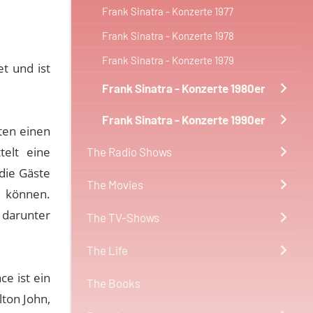
Frank Sinatra - Konzerte 1977
Frank Sinatra - Konzerte 1978
Frank Sinatra - Konzerte 1979
t und ist
Frank Sinatra - Konzerte 1980er
Frank Sinatra - Konzerte 1990er
ten einen
telt eine
The Radio Shows
die Gäste
The Movies
n können.
 darunter
The TV-Shows
.
The Life
e ist ein
The Books
lton John,